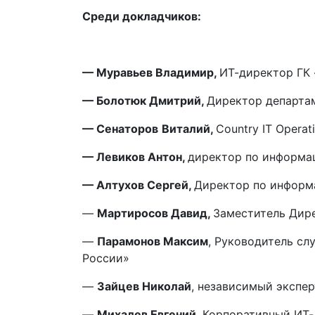
Среди докладчиков:
— Муравьев Владимир,
ИТ-директор ГК
— Болотюк Дмитрий,
Директор департам
—
Сенаторов
Виталий
,
Country IT Operat
— Левиков Антон,
директор по информа
— Алтухов Сергей,
Директор по информ
—
Мартиросов Давид,
Заместитель Дир
—
Парамонов Максим
, Руководитель сл
России»
—
Зайцев Николай
, независимый экспер
—
Михалев Евгений
, Корпоративный ИТ