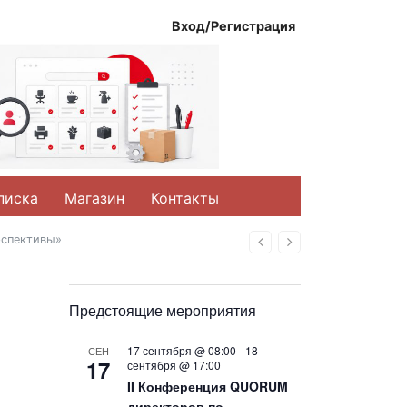
Вход/Регистрация
писка
Магазин
Контакты
рспективы»
Назад
Вперед
Предстоящие мероприятия
17 сентября @ 08:00
-
18
СЕН
17
сентября @ 17:00
II Конференция QUORUM
директоров по