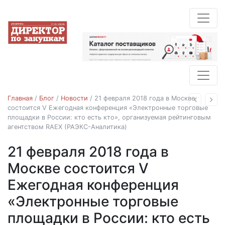
Главная
/
Блог
/
Новости
/
21 февраля 2018 года в Москве
Назад
Впе
состоится V Ежегодная конференция «Электронные торговые
площадки в России: кто есть кто», организуемая рейтинговым
агентством RAEX (РАЭКС-Аналитика)
21 февраля 2018 года в
Новости
Москве состоится V
Ежегодная конференция
«Электронные торговые
площадки в России: кто есть