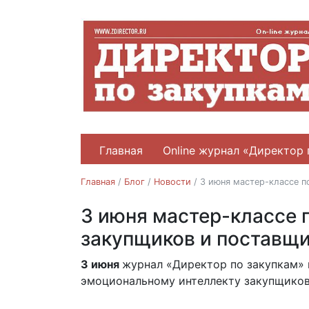
Главная
Online журнал «Директор 
Главная
/
Блог
/
Новости
/
3 июня мастер-классе п
3 июня мастер-классе 
Новости
закупщиков и поставщ
3 июня
журнал «Директор по закупкам» 
20.05.2026
эмоциональному интеллекту закупщиков