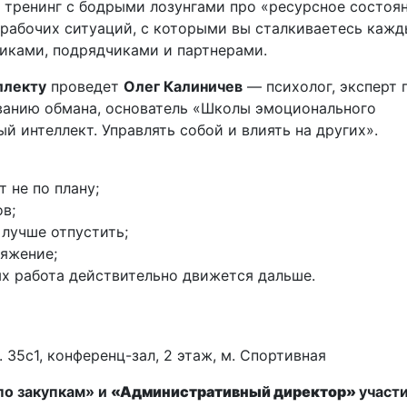
 тренинг с бодрыми лозунгами про «ресурсное состоян
 рабочих ситуаций, с которыми вы сталкиваетесь каж
чиками, подрядчиками и партнерами.
ллекту
проведет
Олег Калиничев
— психолог, эксперт 
ванию обмана, основатель «Школы эмоционального
й интеллект. Управлять собой и влиять на других».
 не по плану;
в;
 лучше отпустить;
ряжение;
х работа действительно движется дальше.
. 35с1, конференц-зал, 2 этаж, м. Спортивная
по закупкам» и
«Административный директор»
участ