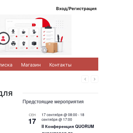
Вход/Регистрация
писка
Магазин
Контакты
Назад
Вперед
для
Предстоящие мероприятия
17 сентября @ 08:00
-
18
СЕН
17
сентября @ 17:00
II Конференция QUORUM
директоров по