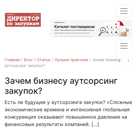
Главная
/
Блог
/
Статьи
/
Лучшие практики
/
Зачем бизнесу
Назад
Впе
аутсорсинг закупок?
Зачем бизнесу аутсорсинг
Лучшие практики
аутсорсинг
Новости
закупок?
Есть ли будущее у аутсорсинга закупок? «Сложные
03.04.2018
экономические времена и интенсивная глобальная
конкуренция оказывают повышенное давление на
финансовые результаты компаний. […]