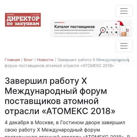
Главная
/
Блог
/
Новости
/
Завершил работу X Международный
Назад
Впе
форум поставщиков атомной отрасли «АТОМЕКС 2018»
Завершил работу X
Новости
Международный форум
поставщиков атомной
отрасли «АТОМЕКС 2018»
4 декабря в Москве, в Гостином дворе завершил
11.12.2018
свою работу X Международный форум
поставщиков атомной отрасли «АТОМЕКС 2018». В