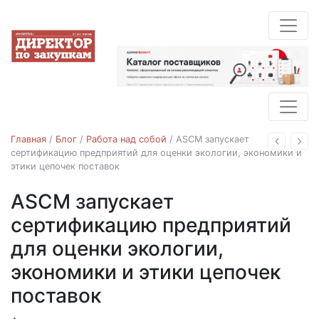
Главная
/
Блог
/
Работа над собой
/
ASCM запускает
Назад
Впе
сертификацию предприятий для оценки экологии, экономики и
этики цепочек поставок
ASCM запускает
Работа над собой
сертификацию предприятий
для оценки экологии,
экономики и этики цепочек
поставок