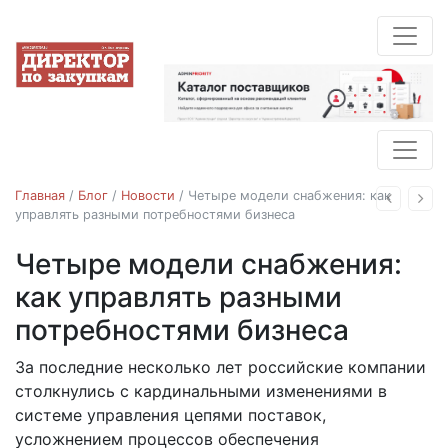
Главная
/
Блог
/
Новости
/
Четыре модели снабжения: как
Назад
Впе
управлять разными потребностями бизнеса
Четыре модели снабжения:
Новости
как управлять разными
потребностями бизнеса
За последние несколько лет российские компании
18.02.2026
столкнулись с кардинальными изменениями в
системе управления цепями поставок,
усложнением процессов обеспечения