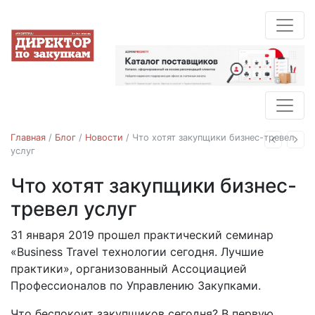
Главная
/
Блог
/
Новости
/
Что хотят закупщики бизнес-тревел
Назад
Впе
услуг
Что хотят закупщики бизнес-
Новости
бизнес-тревел
тревел услуг
31 января 2019 прошел практический семинар
08.02.2019
«Business Travel технологии сегодня. Лучшие
практики», организованный Ассоциацией
Профессионалов по Управлению Закупками.
Что беспокоит закупщиков сегодня? В первую