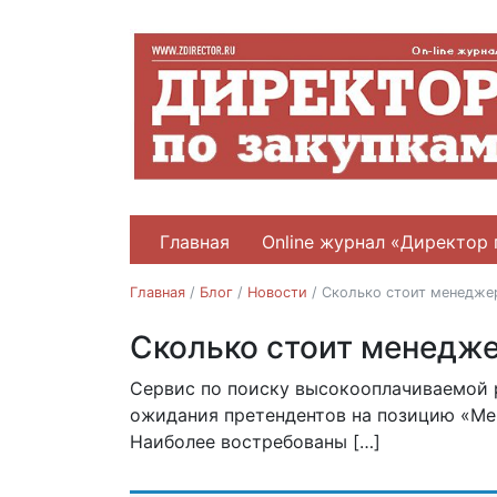
Главная
Online журнал «Директор 
Главная
/
Блог
/
Новости
/
Cколько стоит менеджер
Cколько стоит менедже
Новости
Рейтинги и опросы
Сервис по поиску высокооплачиваемой 
18.10.2021
ожидания претендентов на позицию «Ме
Наиболее востребованы […]