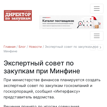
Главная
/
Блог
/
Новости
/
Экспертный совет по закупкам при
Назад
Впе
Минфине
Экспертный совет по
Новости
закупкам при Минфине
При министерстве финансов планируется создать
29.03.2018
экспертный совет по закупкам госкомпаний и
госкорпораций, сообщил «Интерфаксу»
представитель ведомства.
Решение принято по итогам совещания