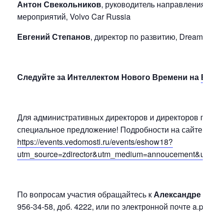
Антон Свекольников
, руководитель направления ко
мероприятий, Volvo Car Russia
Евгений Степанов
, директор по развитию, Dreamlaser
Следуйте за Интеллектом Нового Времени на
Even
Для административных директоров и директоров по за
специальное предложение! Подробности на сайте:
https://events.vedomosti.ru/events/eshow18?
utm_source=zdirector&utm_medium=annoucement&utm_c
По вопросам участия обращайтесь к
Александре По
956-34-58, доб. 4222, или по электронной почте a.podl