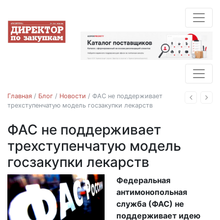
Главная
/
Блог
/
Новости
/
ФАС не поддерживает
Назад
Впе
трехступенчатую модель госзакупки лекарств
ФАС не поддерживает
Новости
трехступенчатую модель
госзакупки лекарств
Федеральная
21.07.2016
антимонопольная
служба (ФАС) не
поддерживает идею