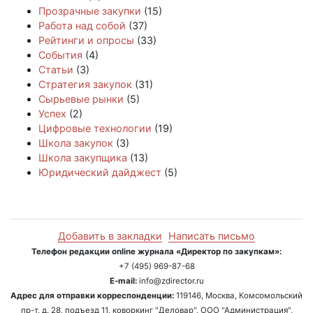
Прозрачные закупки
(15)
Работа над собой
(37)
Рейтинги и опросы
(33)
События
(4)
Статьи
(3)
Стратегия закупок
(31)
Сырьевые рынки
(5)
Успех
(2)
Цифровые технологии
(19)
Школа закупок
(3)
Школа закупщика
(13)
Юридический дайджест
(5)
Добавить в закладки
Написать письмо
Телефон редакции online журнала «Директор по закупкам»:
+7 (495) 969-87-68
E-mail:
info@zdirector.ru
Адрес для отправки корреспонденции:
119146, Москва, Комсомольский
пр-т, д. 28, подъезд 11, коворкинг "Деловар", ООО "Администрация",