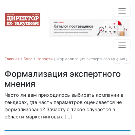
Главная
/
Блог
/
Новости
/
Формализация экспертного мнения
Назад
Впе
Формализация экспертного
Категорийные закупки
Лучшие практики
мнения
Новости
Часто ли вам приходилось выбирать компании в
20.05.2018
тендерах, где часть параметров оценивается не
формализовано? Зачастую такое случается в
области маркетинговых […]