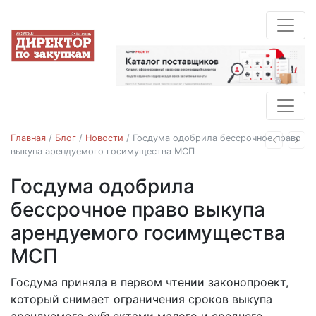
Главная
/
Блог
/
Новости
/
Госдума одобрила бессрочное право
Назад
Впе
выкупа арендуемого госимущества МСП
Госдума одобрила
Новости
бессрочное право выкупа
арендуемого госимущества
МСП
Госдума приняла в первом чтении законопроект,
12.04.2018
который снимает ограничения сроков выкупа
арендуемого субъектами малого и среднего