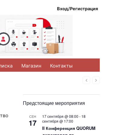
Вход/Регистрация
писка
Магазин
Контакты
Назад
Вперед
Предстоящие мероприятия
ство
17 сентября @ 08:00
-
18
СЕН
17
сентября @ 17:00
II Конференция QUORUM
директоров по