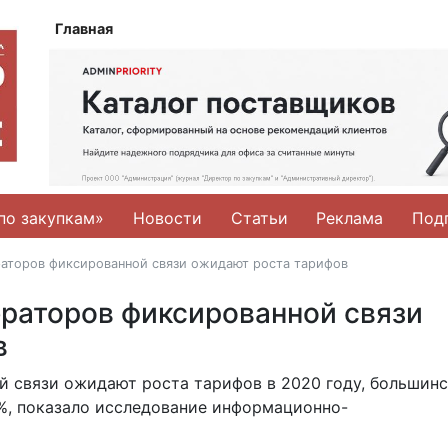
Главная
по закупкам»
Новости
Статьи
Реклама
Под
раторов фиксированной связи ожидают роста тарифов
раторов фиксированной связи
в
й связи ожидают роста тарифов в 2020 году, большин
0%, показало исследование информационно-