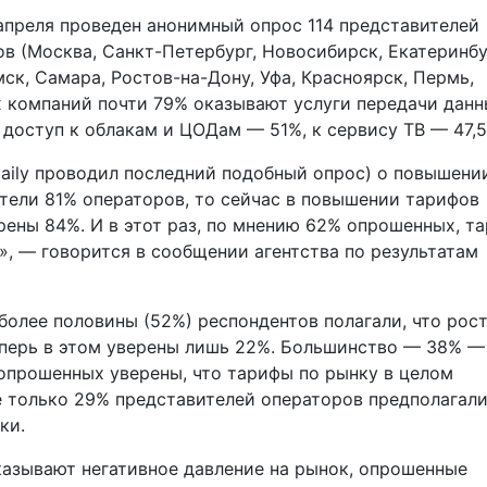
 апреля проведен анонимный опрос 114 представителей
в (Москва, Санкт-Петербург, Новосибирск, Екатеринбу
ск, Самара, Ростов-на-Дону, Уфа, Красноярск, Пермь,
 компаний почти 79% оказывают услуги передачи данн
доступ к облакам и ЦОДам — 51%, к сервису ТВ — 47,5
mDaily проводил последний подобный опрос) о повышени
ители 81% операторов, то сейчас в повышении тарифов
ерены 84%. И в этот раз, по мнению 62% опрошенных, т
», — говорится в сообщении агентства по результатам
 более половины (52%) респондентов полагали, что рос
еперь в этом уверены лишь 22%. Большинство — 38% —
опрошенных уверены, что тарифы по рынку в целом
е только 29% представителей операторов предполагал
ки.
азывают негативное давление на рынок, опрошенные