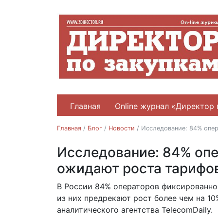
Главная
Online журнал «Директор 
Главная
/
Блог
/
Новости
/
Исследование: 84% опе
Исследование: 84% опе
Новости
ожидают роста тарифо
В России 84% операторов фиксированно
14.04.2020
из них предрекают рост более чем на 1
аналитического агентства TelecomDaily.