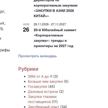
корпоративным закупкам
«ЗАКУПКИ В АЗИИ 2026
рг,
КИТАЙ+»
ых,
26.11.2026
-
27.11.2027
НОЯ
26
%.
20-й Юбилейный саммит
«Корпоративные
и
закупки»: тренды и
ориентиры на 2027 год
арифы
Просмотреть календарь
Рубрики
т
SRM от А до Я
(3)
Больше чем закупки
(5)
Госзакупки
(45)
и
Деловые встречи
(2)
Закупки глазами
поставщиков
(11)
Зарубежный опыт
(34)