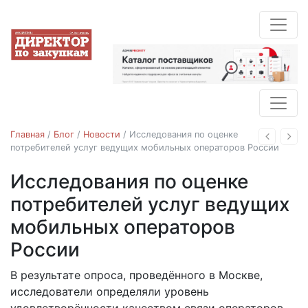
Главная
/
Блог
/
Новости
/
Исследования по оценке
Назад
Впе
потребителей услуг ведущих мобильных операторов России
Исследования по оценке
Новости
потребителей услуг ведущих
мобильных операторов
России
В результате опроса, проведённого в Москве,
13.09.2018
исследователи определяли уровень
удовлетворённости качеством связи операторов