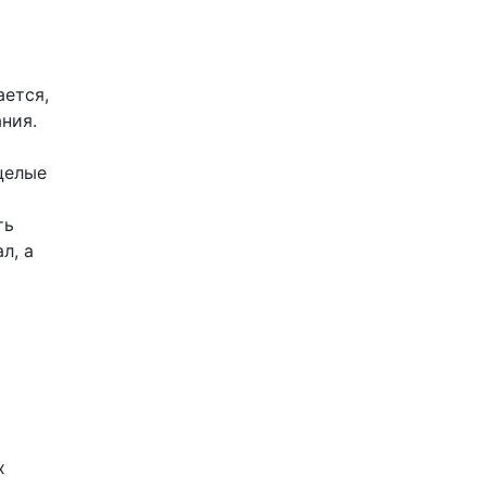
ается,
ния.
целые
ть
л, а
х