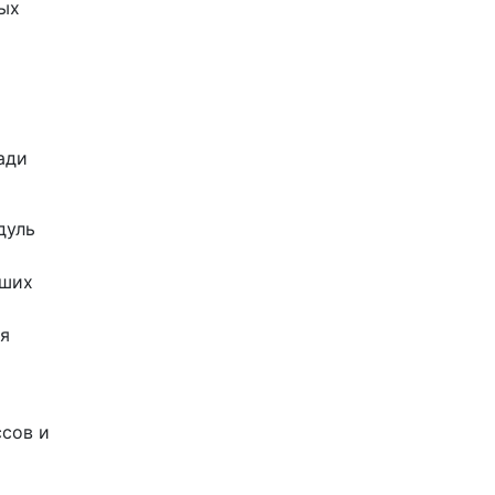
ых
ади
дуль
чших
ля
ссов и