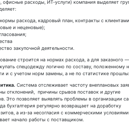
е, офисные расходы, ИТ-услуги) компания выделяет гру
деляет:
нормы расхода, кадровый план, контракты с клиентами
овые и неценовые);
гласования;
ества
ество закупочной деятельности.
ование строится на нормах расхода, а для заказного 
акупать спецодежду логично по составу, положенному 
и и с учетом норм замены, а не по статистике прошлых
литика
.
Система отслеживает частоту внеплановых зая
ны отклонений, причины срывов поставок и другие
в. Это позволяет выявлять проблемы в организации с
гда бухгалтерия регулярно возвращает на доработку
зитов, а из-за несогласия с коммерческими условиями
ивает начало работы с поставщиком.