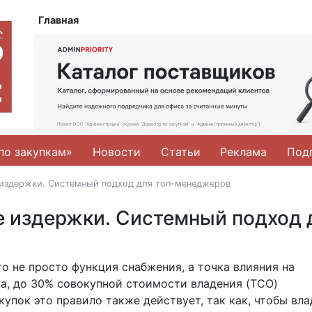
Главная
по закупкам»
Новости
Статьи
Реклама
Под
е издержки. Системный подход для топ-менеджеров
е издержки. Системный подход 
о не просто функция снабжения, а точка влияния на
ка, до 30% совокупной стоимости владения (TCO)
купок это правило также действует, так как, чтобы вла