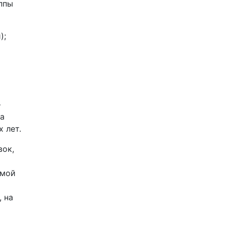
ппы
);
—
на
 лет.
вок,
амой
, на