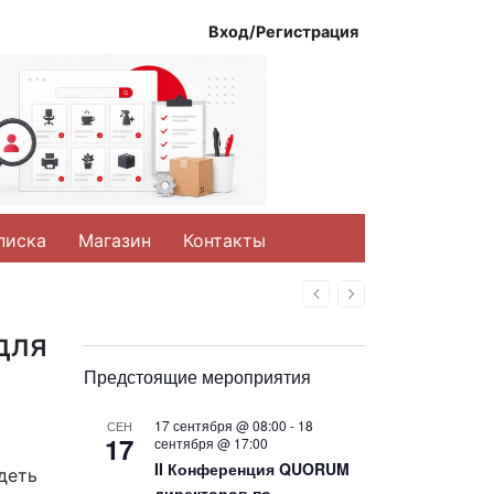
Вход/Регистрация
писка
Магазин
Контакты
Назад
Вперед
для
Предстоящие мероприятия
17 сентября @ 08:00
-
18
СЕН
17
сентября @ 17:00
II Конференция QUORUM
деть
директоров по