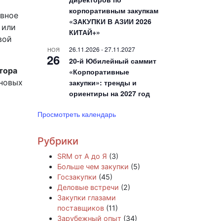
корпоративным закупкам
ивное
«ЗАКУПКИ В АЗИИ 2026
 или
КИТАЙ+»
вой
26.11.2026
-
27.11.2027
НОЯ
26
20-й Юбилейный саммит
тора
«Корпоративные
новых
закупки»: тренды и
ориентиры на 2027 год
Просмотреть календарь
Рубрики
SRM от А до Я
(3)
Больше чем закупки
(5)
Госзакупки
(45)
Деловые встречи
(2)
Закупки глазами
поставщиков
(11)
Зарубежный опыт
(34)