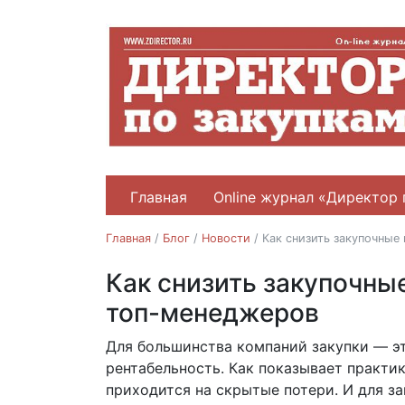
Главная
Online журнал «Директор 
Главная
/
Блог
/
Новости
/
Как снизить закупочны
Как снизить закупочны
Новости
топ-менеджеров
Для большинства компаний закупки — эт
27.10.2025
рентабельность. Как показывает практи
приходится на скрытые потери. И для за