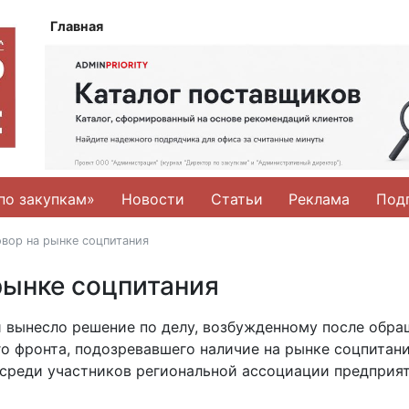
Главная
по закупкам»
Новости
Статьи
Реклама
Под
овор на рынке соцпитания
рынке соцпитания
и вынесло решение по делу, возбужденному после обр
о фронта, подозревавшего наличие на рынке соцпитан
 среди участников региональной ассоциации предприя