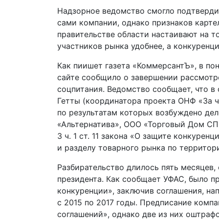
Надзорное ведомство смогло подтвердит
сами компании, однако признаков карте
правительстве области настаивают на т
участников рынка удобнее, а конкуренц
Как пиишет газета «КоммерсантЪ», в по
сайте сообщило о завершении рассмотр
соцпитания. Ведомство сообщает, что в
Гетты (координатора проекта ОНФ «За ч
по результатам которых возбуждено де
«Альтернатива», ООО «Торговый Дом СП
3 ч. 1 ст. 11 закона «О защите конкурен
и разделу товарного рынка по территор
Разбирательство длилось пять месяцев, 
президента. Как сообщает УФАС, было пр
конкуренции», заключив соглашения, на
с 2015 по 2017 годы. Предписание комп
соглашений», однако две из них оштрафо