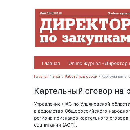
Главная
Online журнал «Директор 
Главная
/
Блог
/
Работа над собой
/
Картельный сг
Картельный сговор на 
Работа над собой
23.03.2018
Управление ФАС по Ульяновской област
в ведомство Общероссийского народног
региона признаков картельного сговора
соцпитания (АСП).