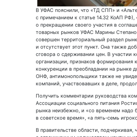
В УФАС пояснили, что «ТД СПП» и «Альт
с примечанием к статье 14.32 КоАП РФ),
о прекращении своего участия в соглаш
товарных рынков УФАС Марины Степанов
совершен территориальный раздел рынка
и отсутствует этот пункт. Она также до
сговора о сдерживании цен. В участии 
организации, признаков формирования к
конкуренции в преобладании на рынке д
ОНФ, антимонопольщики также не увиде
компаний, участвовавших в деле, продо
Получить комментарии руководства комп
Ассоциации социального питания Ростисл
рынка неизбежно, и «со временем надо 
в советское время», «а пять-семь игрок
В правительстве области, подчеркивая, 