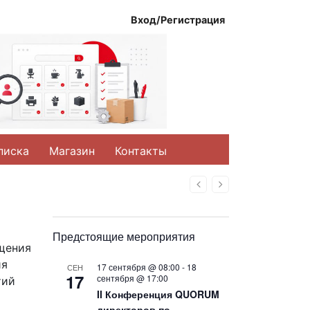
Вход/Регистрация
писка
Магазин
Контакты
Назад
Вперед
Предстоящие мероприятия
ащения
ия
17 сентября @ 08:00
-
18
СЕН
17
сентября @ 17:00
тий
II Конференция QUORUM
директоров по