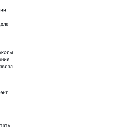
вии
дела
околы
ения
являл
дент
отать