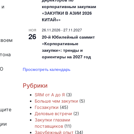
корпоративным закупкам
 и
«ЗАКУПКИ В АЗИИ 2026
КИТАЙ+»
26.11.2026
-
27.11.2027
НОЯ
26
20-й Юбилейный саммит
своем
«Корпоративные
закупки»: тренды и
нтона
ориентиры на 2027 год
,
ОО
Просмотреть календарь
Рубрики
SRM от А до Я
(3)
Больше чем закупки
(5)
Госзакупки
(45)
ащите
Деловые встречи
(2)
Закупки глазами
ции
поставщиков
(11)
Зарубежный опыт
(34)