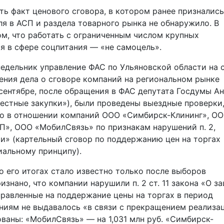
ь факт ценового сговора, в котором ранее признались
ля в АСП и раздела товарного рынка не обнаружило. В
ом, что работать с ограниченным числом крупных
ия в сфере соцпитания — «не самоцель».
недельник управление ФАС по Ульяновской области на 
ения дела о сговоре компаний на региональном рынке
 сентябре, после обращения в ФАС депутата Госдумы А
естные закупки»), были проведены выездные проверки
ло в отношении компаний ООО «Симбирск-Клининг», О
П», ООО «МобилСвязь» по признакам нарушений п. 2,
ции» (картельный сговор по поддержанию цен на торгах
иальному принципу).
о его итогах стало известно только после выборов
изнано, что компании нарушили п. 2 ст. 11 закона «О з
правленные на поддержание цены на торгах в период
аниям не выдавалось «в связи с прекращением реализа
ваны: «Мобил­Связь» — на 1,031 млн руб. «Симбирск-