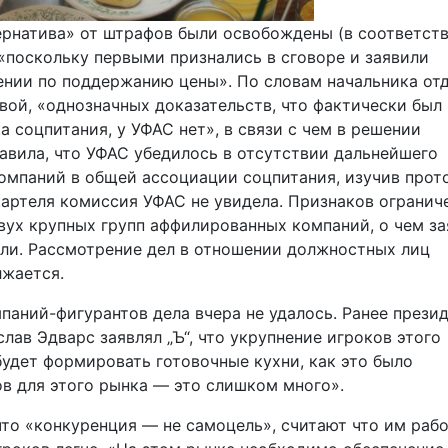
ернатива» от штрафов были освобождены (в соответст
 «поскольку первыми признались в сговоре и заявили
ении по поддержанию цены». По словам начальника от
ой, «однозначных доказательств, что фактически был
 соцпитания, у УФАС нет», в связи с чем в решении
бавила, что УФАС убедилось в отсутствии дальнейшего
компаний в общей ассоциации соцпитания, изучив прот
артеля комиссия УФАС не увидела. Признаков огранич
вух крупных групп аффилированных компаний, о чем за
ли. Рассмотрение дел в отношении должностных лиц
лжается.
аний-фигурантов дела вчера не удалось. Ранее прези
ав Эдварс заявлял „Ъ“, что укрупнение игроков этого
будет формировать готовочные кухни, как это было
ов для этого рынка — это слишком много».
что «конкуренция — не самоцель», считают что им раб