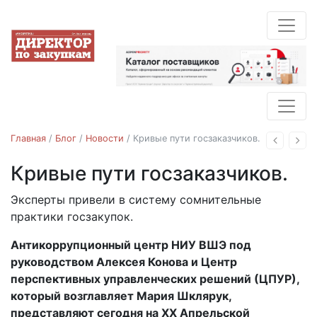
Главная
/
Блог
/
Новости
/
Кривые пути госзаказчиков.
Назад
Впе
Кривые пути госзаказчиков.
Новости
Эксперты привели в систему сомнительные
15.04.2019
практики госзакупок.
Антикоррупционный центр НИУ ВШЭ под
руководством Алексея Конова и Центр
перспективных управленческих решений (ЦПУР),
который возглавляет Мария Шклярук,
представляют сегодня на ХХ Апрельской