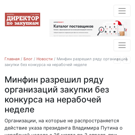
Главная
/
Блог
/
Новости
/
Минфин разрешил ряду организаций
Назад
Впе
закупки без конкурса на нерабочей неделе
Минфин разрешил ряду
Новости
организаций закупки без
конкурса на нерабочей
неделе
Организации, на которые не распространяется
30.03.2020
действие указа президента Владимира Путина о
нерабочей неделе с 26 марта по 3 апреля, при