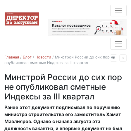
Главная
/
Блог
/
Новости
/
Минстрой России до сих пор не
Назад
Впе
опубликовал сметные Индексы за III квартал
Минстрой России до сих пор
Новости
не опубликовал сметные
Индексы за III квартал
Ранее этот документ подписывал по поручению
02.10.2018
министра строительства его заместитель Хамит
Мавлияров. Однако с начала августа эта
должность вакантна, и впервые документ не был