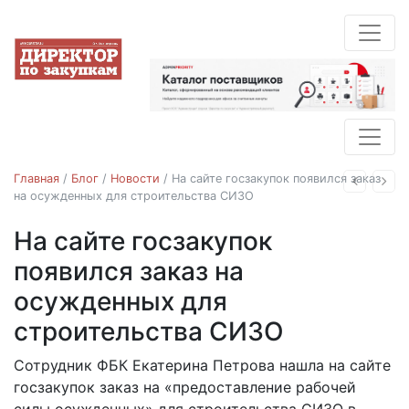
Главная
/
Блог
/
Новости
/
На сайте госзакупок появился заказ
Назад
Впе
на осужденных для строительства СИЗО
На сайте госзакупок
Госзакупки
Новости
появился заказ на
осужденных для
строительства СИЗО
Сотрудник ФБК Екатерина Петрова нашла на сайте
30.08.2016
госзакупок заказ на «предоставление рабочей
силы осужденных» для строительства СИЗО в