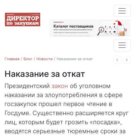
Главная
/
Блог
/
Новости
/
Наказание за откат
Назад
Впе
Наказание за откат
Новости
закупки
Президентский
закон
об уголовном
29.03.2018
наказании за злоупотребления в сфере
госзакупок прошел первое чтение в
Госдуме. Существенно расширяется круг
лиц, которым будет грозить «посадка»,
вводятся серьезные тюремные сроки за