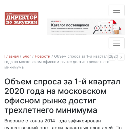
Главная
/
Блог
/
Новости
/
Объем спроса за 1-й квартал 2020
Назад
Впе
года на московском офисном рынке достиг трехлетнего
минимума
Объем спроса за 1-й квартал
Новости
Рейтинги и опросы
2020 года на московском
офисном рынке достиг
трехлетнего минимума
Впервые с конца 2014 года зафиксирован
14.04.2020
существенный рост доли вакантных площадей. По