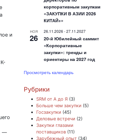
корпоративным закупкам
е
«ЗАКУПКИ В АЗИИ 2026
а
КИТАЙ+»
26.11.2026
-
27.11.2027
НОЯ
лое и
26
20-й Юбилейный саммит
«Корпоративные
закупки»: тренды и
ориентиры на 2027 год
К-
Просмотреть календарь
Рубрики
SRM от А до Я
(3)
Больше чем закупки
(5)
Госзакупки
(45)
шего
Деловые встречи
(2)
Закупки глазами
, —
поставщиков
(11)
Зарубежный опыт
(34)