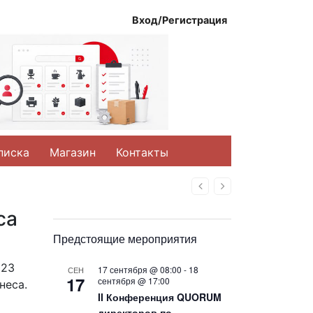
Вход/Регистрация
писка
Магазин
Контакты
Назад
Вперед
са
Предстоящие мероприятия
023
17 сентября @ 08:00
-
18
СЕН
17
сентября @ 17:00
неса.
II Конференция QUORUM
директоров по