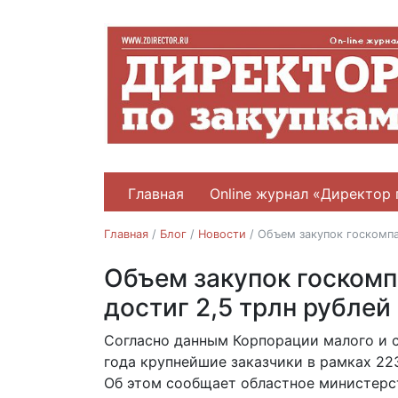
Главная
Online журнал «Директор 
Главная
/
Блог
/
Новости
/
Объем закупок госкомпа
Объем закупок госкомп
Новости
достиг 2,5 трлн рублей
Cогласно данным Корпорации малого и с
08.08.2023
года крупнейшие заказчики в рамках 223
Об этом сообщает областное министерс