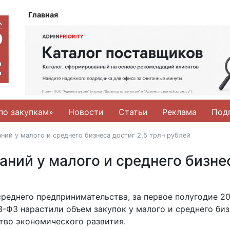
Главная
по закупкам»
Новости
Статьи
Реклама
Под
ний у малого и среднего бизнеса достиг 2,5 трлн рублей
аний у малого и среднего бизне
реднего предпринимательства, за первое полугодие 2
-ФЗ нарастили объем закупок у малого и среднего биз
тво экономического развития.