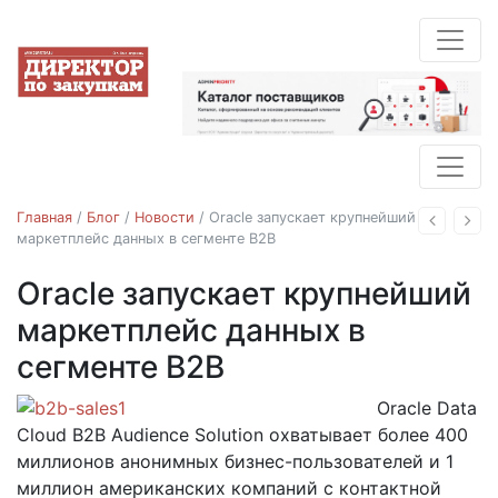
Главная
/
Блог
/
Новости
/
Oracle запускает крупнейший
Назад
Впе
маркетплейс данных в сегменте B2B
Oracle запускает крупнейший
Новости
маркетплейс данных в
сегменте B2B
Oracle Data
08.09.2016
Cloud B2B Audience Solution охватывает более 400
миллионов анонимных бизнес-пользователей и 1
миллион американских компаний с контактной