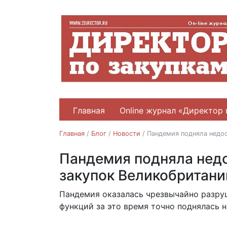
Главная
Online журнал «Директор 
Главная
/
Блог
/
Новости
/
Пандемия подняла недоо
Пандемия подняла нед
Новости
Рейтинги и опросы
закупок Великобритани
Пандемия оказалась чрезвычайно разруш
23.02.2022
функций за это время точно поднялась н