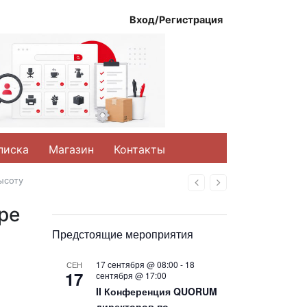
Вход/Регистрация
писка
Магазин
Контакты
ысоту
Назад
Вперед
ре
Предстоящие мероприятия
17 сентября @ 08:00
-
18
СЕН
17
сентября @ 17:00
II Конференция QUORUM
директоров по