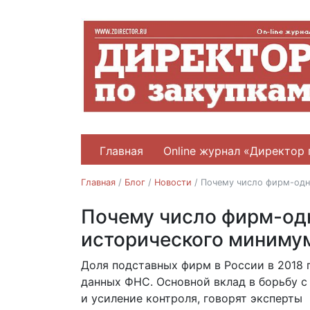
Главная
Online журнал «Директор 
Главная
/
Блог
/
Новости
/
Почему число фирм-одн
Почему число фирм-од
Новости
налоги
фирмы-однодневки
исторического миниму
ФНС
Доля подставных фирм в России в 2018 г
26.06.2018
данных ФНС. Основной вклад в борьбу 
и усиление контроля, говорят эксперты