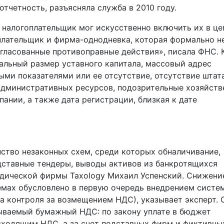
тчетность, разъясняла служба в 2010 году.
 налогоплательщик мог искусственно включить их в це
плательщик и фирма-однодневка, которая формально н
гласованные противоправные действия», писала ФНС. 
альный размер уставного капитала, массовый адрес
ыми показателями или ее отсутствие, отсутствие штат
 административных ресурсов, подозрительные хозяйст
ании, а также дата регистрации, близкая к дате
ство незаконных схем, среди которых обналичивание,
дставные тендеры, выводы активов из банкротящихся
ридической фирмы Taxology Михаил Успенский. Снижени
емах обусловлено в первую очередь внедрением систе
 контроля за возмещением НДС), указывает эксперт. 
зываемый бумажный НДС: по закону уплате в бюджет
ходящим НДС, а за счет подставных фирм и фиктивны