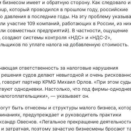
 бизнесом имеет и обратную сторону. Как следовало и
oup, который проводился в прошлом году, российские
о давления в последние годы. На эту проблему указыв
ли участие 109 компаний, работающих в России, из ни
ли совместных предприятий). ​В частности, ощущение
, создают системы контроля «НДС» и «НДС-2»,
льщиков по уплате налога на добавленную стоимость.
чающая ответственность за налоговые нарушения
 решения судов делают невыгодной и очень рискованн
 говорит партнер KPMG Михаил Орлов. «При этом суд
ствуют однодневки. Настолько, что под фирмы-однодне
налогоплательщики», — указывает он.
огут быть отнесены и структуры малого бизнеса, кото
чинаниях, предупреждает и руководитель практики
ксандр Овеснов. «Легальное прекращение деятельност
и затратная, поэтому зачастую бизнесмены бросают т