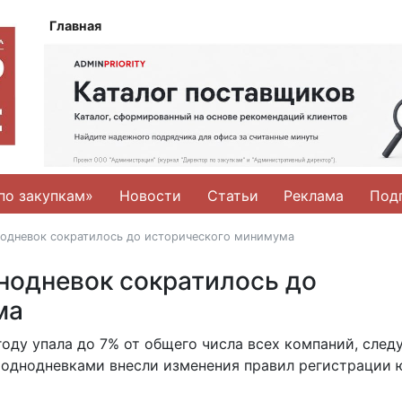
Главная
по закупкам»
Новости
Статьи
Реклама
Под
одневок сократилось до исторического минимума
нодневок сократилось до
ма
оду упала до 7% от общего числа всех компаний, следу
с однодневками внесли изменения правил регистрации