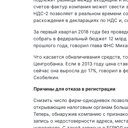
счетов-фактур компания может свести э
НДС-2 позволяет в реальном времени со
расхождения в декларациях по НДС и, с
За первый квартал 2018 года без прове
собрать в федеральный бюджет 12 млрд р
прошлого года, говорил глава ФНС Мих
Что касается обналичивания средств, то
Центробанка. Если в 2013 году цена ста
сейчас она выросла до 17%, говорил в 
Скобелкин.
Причины для отказа в регистрации
Снизить число фирм-однодневок позволи
открывающие налоговым органам больш
Теперь, обнаружив компанию с признако
запись о недостоверности адреса, мест
учредителе. С такой записью в ЕГРЮЛ о