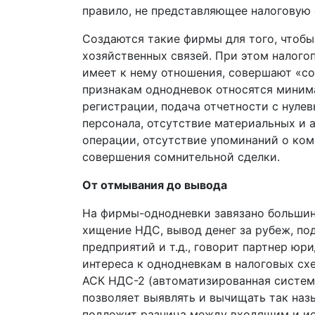
правило, не представляющее налоговую о
Создаются такие фирмы для того, чтобы
хозяйственных связей. При этом налого
имеет к нему отношения, совершают «со
признакам однодневок относятся миним
регистрации, подача отчетности с нулев
персонала, отсутствие материальных и
операции, отсутствие упоминаний о комп
совершения сомнительной сделки.
От отмывания до вывода
На фирмы-однодневки завязано большин
хищение НДС, вывод денег за рубеж, по
предприятий и т.д., говорит партнер ю
интереса к однодневкам в налоговых сх
АСК НДС-2 (автоматизированная система
позволяет выявлять и вычищать так на
подлежит разница между входящим и ис