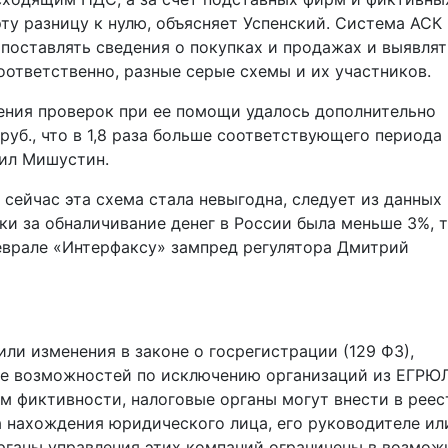
ту разницу к нулю, объясняет Успенский. Система АСК
поставлять сведения о покупках и продажах и выявлят
оответственно, разные серые схемы и их участников.
дения проверок при ее помощи удалось дополнительно
уб., что в 1,8 раза больше соответствующего периода
аил Мишустин.
 сейчас эта схема стала невыгодна, следует из данных
вки за обналичивание денег в России была меньше 3%, 
феврале «Интерфаксу» зампред регулятора Дмитрий
ли изменения в законе о госрегистрации (129 ФЗ),
е возможностей по исключению организаций из ЕГРЮЛ
м фиктивности, налоговые органы могут внести в реес
а нахождения юридического лица, его руководителе ил
рганы управления этих компаний ограничены в возмож