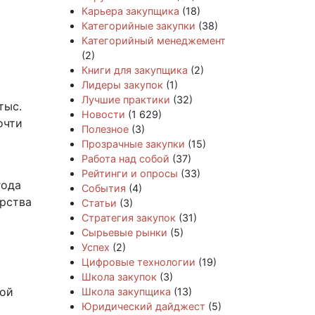
Карьера закупщика
(18)
Категорийные закупки
(38)
Категорийный менеджемент
(2)
Книги для закупщика
(2)
Лидеры закупок
(1)
Лучшие практики
(32)
тыс.
Новости
(1 629)
очти
Полезное
(3)
Прозрачные закупки
(15)
Работа над собой
(37)
Рейтинги и опросы
(33)
года
События
(4)
арства
Статьи
(3)
Стратегия закупок
(31)
Сырьевые рынки
(5)
Успех
(2)
Цифровые технологии
(19)
Школа закупок
(3)
кой
Школа закупщика
(13)
Юридический дайджест
(5)