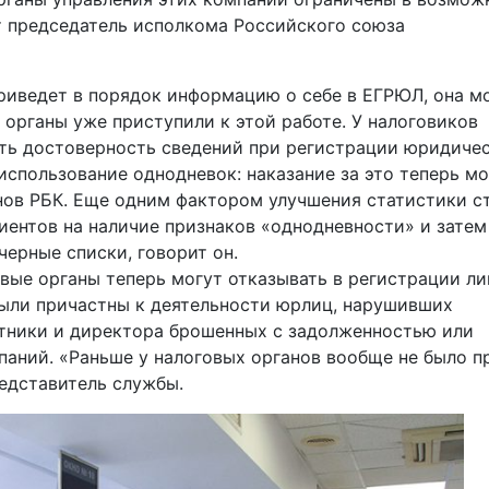
т председатель исполкома Российского союза
приведет в порядок информацию о себе в ЕГРЮЛ, она м
 органы уже приступили к этой работе. У налоговиков
ть достоверность сведений при регистрации юридиче
использование однодневок: наказание за это теперь м
янов РБК. Еще одним фактором улучшения статистики с
лиентов на наличие признаков «однодневности» и затем
черные списки, говорит он.
вые органы теперь могут отказывать в регистрации ли
были причастны к деятельности юрлиц, нарушивших
стники и директора брошенных с задолженностью или
аний. «Раньше у налоговых органов вообще не было п
редставитель службы.