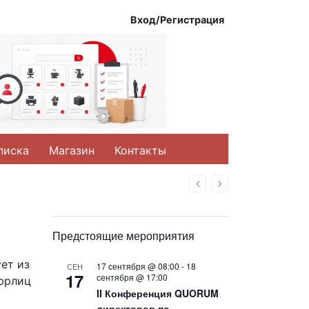
Вход/Регистрация
писка
Магазин
Контакты
Назад
Вперед
Предстоящие мероприятия
ет из
17 сентября @ 08:00
-
18
СЕН
17
сентября @ 17:00
 юрлиц
II Конференция QUORUM
директоров по