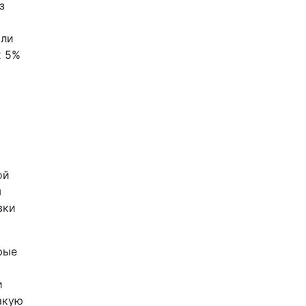
з
али
х 5%
ой
ы
вки
рые
и
акую