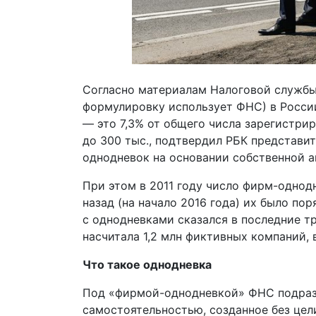
Согласно материалам Налоговой службы
формулировку использует ФНС) в России 
— это 7,3% от общего числа зарегистри
до 300 тыс., подтвердил РБК представ
однодневок на основании собственной а
При этом в 2011 году число фирм-однодн
назад (на начало 2016 года) их было пор
с однодневками сказался в последние три
насчитала 1,2 млн фиктивных компаний, в
Что такое однодневка
Под «фирмой-однодневкой» ФНС подраз
самостоятельностью, созданное без цел