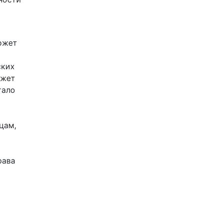
ожет
ских
ожет
тало
цам,
рава