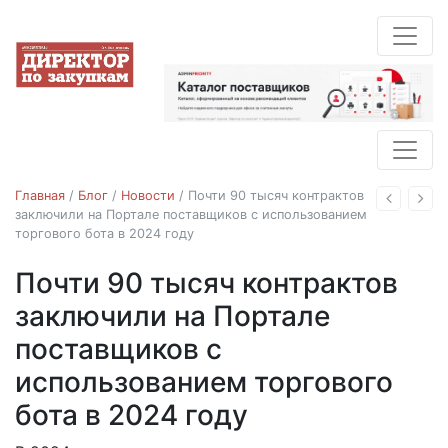
Главная
/
Блог
/
Новости
/
Почти 90 тысяч контрактов
Назад
Впе
заключили на Портале поставщиков с использованием
торгового бота в 2024 году
Почти 90 тысяч контрактов
Новости
заключили на Портале
поставщиков с
использованием торгового
бота в 2024 году