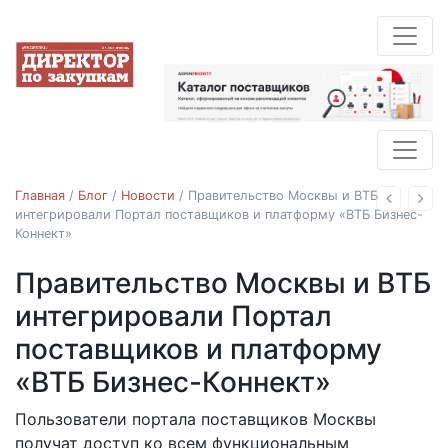
Главная
/
Блог
/
Новости
/
Правительство Москвы и ВТБ
Назад
Впе
интегрировали Портал поставщиков и платформу «ВТБ Бизнес-
Коннект»
Правительство Москвы и ВТБ
Новости
портал поставщиков
интегрировали Портал
поставщиков и платформу
«ВТБ Бизнес-Коннект»
Пользователи портала поставщиков Москвы
13.02.2019
получат доступ ко всем функциональным