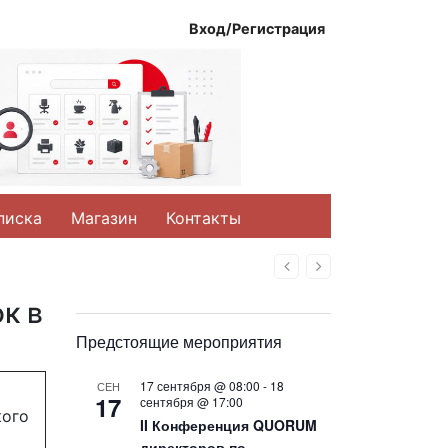
Вход/Регистрация
писка
Магазин
Контакты
Назад
Вперед
к в
Предстоящие мероприятия
17 сентября @ 08:00
-
18
СЕН
17
сентября @ 17:00
кого
II Конференция QUORUM
директоров по