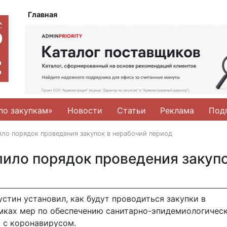
Главная
по закупкам»
Новости
Статьи
Реклама
Под
ло порядок проведения закупок в нерабочий период
ило порядок проведения закупо
тин установил, как будут проводиться закупки в
амках мер по обеспечению санитарно-эпидемиологичес
и с коронавирусом.