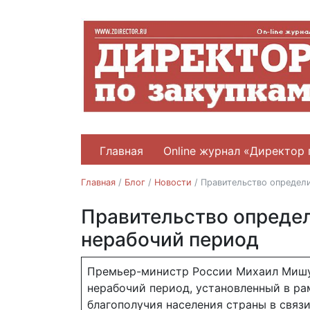
Главная
Online журнал «Директор 
Главная
/
Блог
/
Новости
/
Правительство определи
Правительство определ
Новости
нерабочий период
06.04.2020
Премьер-министр России Михаил Мишус
нерабочий период, установленный в р
благополучия населения страны в связ