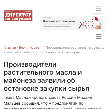
Главная
/
Блог
/
Новости
/
Производители растительного масла
Назад
Впе
и майонеза заявили об остановке закупки сырья
Производители
Новости
растительного масла и
майонеза заявили об
остановке закупки сырья
Глава Масложирового союза России Михаил
18.03.2022
Мальцев сообщил, что у предприятий по
производству растительных масел и продуктов их