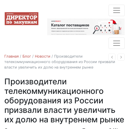
Главная
/
Блог
/
Новости
/
Производители
Назад
Впе
телекоммуникационного оборудования из России призвали
власти увеличить их долю на внутреннем рынке
Производители
Новости
телекоммуникационного
оборудования из России
призвали власти увеличить
их долю на внутреннем рынке