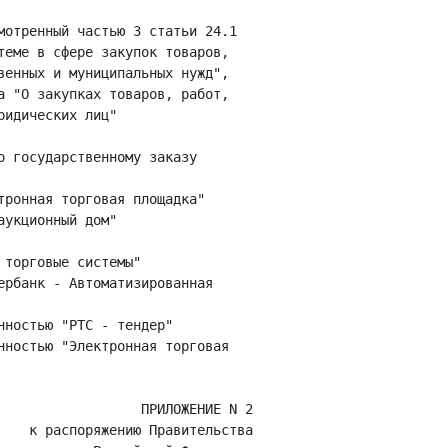
мотренный частью 3 статьи 24.1

теме в сфере закупок товаров,

венных и муниципальных нужд",

а "О закупках товаров, работ,

идических лиц"

 государственному заказу

тронная торговая площадка"

укционный дом"

торговые системы"

ербанк - Автоматизированная

ностью "РТС - тендер"

нностью "Электронная торговая

                  ПРИЛОЖЕНИЕ N 2

    к распоряжению Правительства
