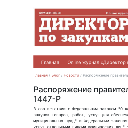
Главная
Online журнал «Директор 
Главная
/
Блог
/
Новости
/
Распоряжение правитель
Распоряжение правител
Новости
1447-Р
В соответствии с Федеральным законом "О к
20.07.2018
закупок товаров, работ, услуг для обеспече
муниципальных нужд" и Федеральным законом
услуг отдельными видами юридических лиц" у