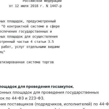
            Российской Федерации

     от 12 июля 2018 г. N 1447-р

ных площадок, предусмотренный

 "О контрактной системе в сфере

еспечения государственных и

ных площадок для осуществления

отренный частью 4 статьи 3.5

 работ, услуг отдельными видами

ц"

атизированная система торгов

ощадок для проведения госзакупок.
онных площадок для проведения государственных
ок по 44-ФЗ и 223-ФЗ.
ение поставщиков (подрядчиков, исполнителей) по 44-