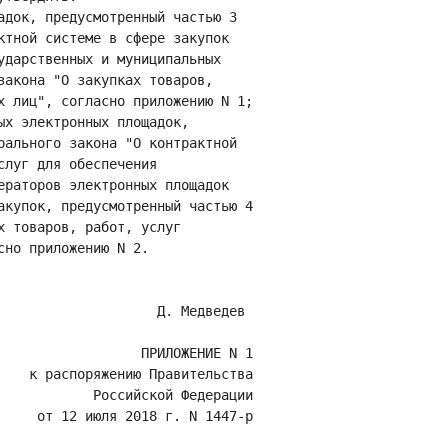
адок, предусмотренный частью 3

ктной системе в сфере закупок

ударственных и муниципальных

закона "О закупках товаров,

х лиц", согласно приложению N 1;

х электронных площадок,

рального закона "О контрактной

луг для обеспечения

ераторов электронных площадок

акупок, предусмотренный частью 4

 товаров, работ, услуг

но приложению N 2.

                    Д. Медведев

                  ПРИЛОЖЕНИЕ N 1

    к распоряжению Правительства

            Российской Федерации

     от 12 июля 2018 г. N 1447-р
