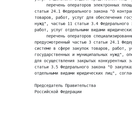
     перечень операторов электронных площ
статьи 24.1 Федерального закона "О контра
товаров, работ, услуг для обеспечения гос
нужд", частью 11 статьи 3.4 Федерального 
работ, услуг отдельными видами юридически
     перечень операторов специализированны
предусмотренный частью 3 статьи 24.1 Феде
системе в сфере закупок товаров, работ, ус
государственных и муниципальных нужд", оп
для осуществления закрытых конкурентных з
статьи 3.5 Федерального закона "О закупках
отдельными видами юридических лиц", соглас
Председатель Правительства

Российской Федерации                     
                                         
                                         
                                         
                                         