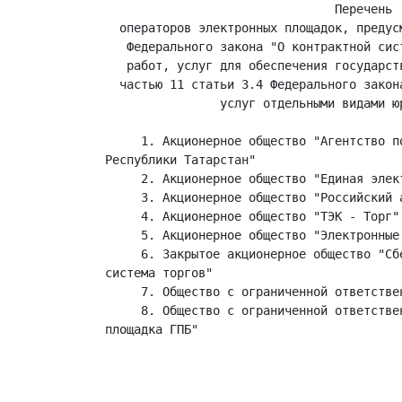
                                Перечень

  операторов электронных площадок, предус
   Федерального закона "О контрактной сис
   работ, услуг для обеспечения государст
  частью 11 статьи 3.4 Федерального закон
                услуг отдельными видами юр
     1. Акционерное общество "Агентство по
Республики Татарстан"

     2. Акционерное общество "Единая элек
     3. Акционерное общество "Российский а
     4. Акционерное общество "ТЭК - Торг"

     5. Акционерное общество "Электронные 
     6. Закрытое акционерное общество "Сб
система торгов"

     7. Общество с ограниченной ответствен
     8. Общество с ограниченной ответстве
площадка ГПБ"

                                         
                                         