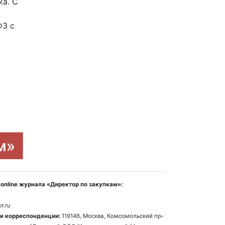
ка. С
ФЗ с
online журнала «Директор по закупкам»:
r.ru
и корреспонденции:
119146, Москва, Комсомольский пр-