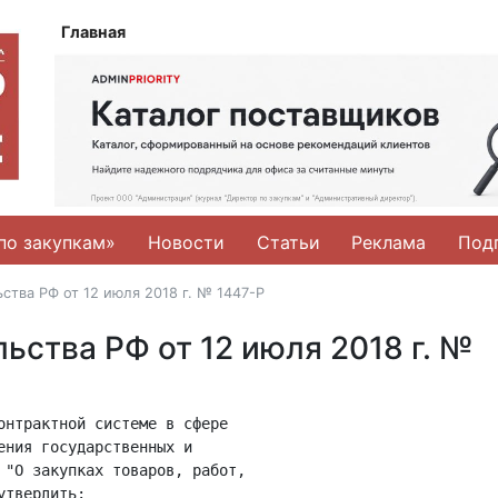
Главная
по закупкам»
Новости
Статьи
Реклама
Под
ства РФ от 12 июля 2018 г. № 1447-Р
ьства РФ от 12 июля 2018 г. №
онтрактной системе в сфере

ния государственных и

 "О закупках товаров, работ,

твердить:
