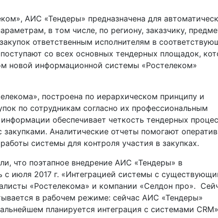
еком», АИС «Тендеры» предназначена для автоматичес
раметрам, в том числе, по региону, заказчику, предме
 закупок ответственным исполнителям в соответствую
 поступают со всех основных тендерных площадок, ко
ком новой информационной системы «Ростелеком»
елекома», построена по иерархическом принципу и
упок по сотрудникам согласно их профессиональным
 информации обеспечивает четкость тендерных процес
с закупками. Аналитические отчеты помогают операти
работы системы для контроля участия в закупках.
ли, что поэтапное внедрение АИС «Тендеры» в
ь с июля 2017 г. «Интеграцией системы с существующ
алисты «Ростелекома» и компании «Селдон про». Сей
тывается в рабочем режиме: сейчас АИС «Тендеры»
дальнейшем планируется интеграция с системами CRM»