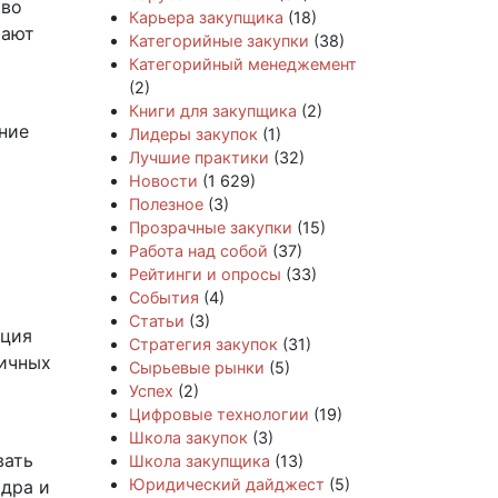
 во
Карьера закупщика
(18)
тают
Категорийные закупки
(38)
Категорийный менеджемент
(2)
Книги для закупщика
(2)
ние
Лидеры закупок
(1)
Лучшие практики
(32)
Новости
(1 629)
Полезное
(3)
Прозрачные закупки
(15)
Работа над собой
(37)
Рейтинги и опросы
(33)
События
(4)
Статьи
(3)
ация
Стратегия закупок
(31)
личных
Сырьевые рынки
(5)
Успех
(2)
Цифровые технологии
(19)
Школа закупок
(3)
вать
Школа закупщика
(13)
Юридический дайджест
(5)
ядра и