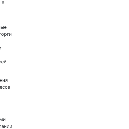
 в
ные
торги
м
сей
ения
ессе
ами
пании