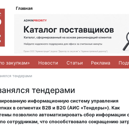
Главная
по закупкам»
Новости
Статьи
Реклама
Под
анялся тендерами
занялся тендерами
зированную информационную систему управления
пках в сегментах B2B и B2G (АИС «Тендеры»). Как
стемы позволило автоматизировать сбор информации 
по сотрудникам, что способствовало сокращению затр