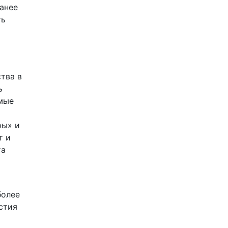
анее
ть
тва в
ь
амые
ры» и
т и
та
более
стия