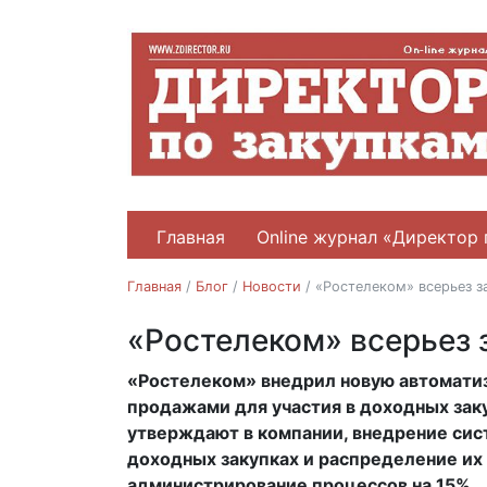
Главная
Online журнал «Директор 
Главная
/
Блог
/
Новости
/
«Ростелеком» всерьез з
«Ростелеком» всерьез 
Новости
«Ростелеком» внедрил новую автомати
11.05.2018
продажами для участия в доходных заку
утверждают в компании, внедрение си
доходных закупках и распределение их 
администрирование процессов на 15%.