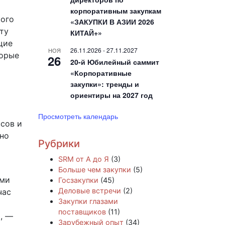
корпоративным закупкам
кого
«ЗАКУПКИ В АЗИИ 2026
ту
КИТАЙ+»
щие
26.11.2026
-
27.11.2027
НОЯ
торые
26
20-й Юбилейный саммит
«Корпоративные
закупки»: тренды и
ориентиры на 2027 год
Просмотреть календарь
сов и
вно
Рубрики
SRM от А до Я
(3)
Больше чем закупки
(5)
ими
Госзакупки
(45)
Деловые встречи
(2)
час
Закупки глазами
поставщиков
(11)
, —
Зарубежный опыт
(34)