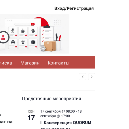
Вход/Регистрация
писка
Магазин
Контакты
Назад
Вперед
Предстоящие мероприятия
17 сентября @ 08:00
-
18
СЕН
о
17
сентября @ 17:00
ат на
II Конференция QUORUM
директоров по