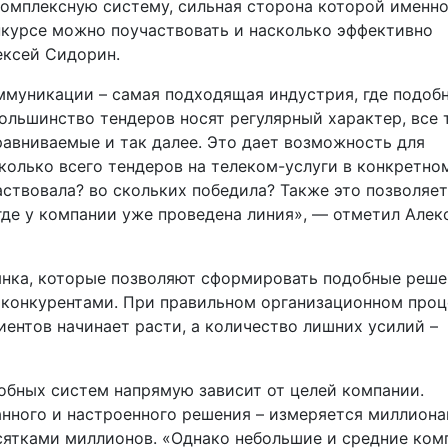
омплексную систему, сильная сторона которой именно
нкурсе можно поучаствовать и насколько эффективно
ексей Сидорин.
коммуникации – самая подходящая индустрия, где подоб
большинство тендеров носят регулярный характер, все 
равниваемые и так далее. Это дает возможность для
сколько всего тендеров на телеком-услуги в конкретно
аствовала? во скольких победила? Также это позволяет
 где у компании уже проведена линия», — отметил Алек
рынка, которые позволяют сформировать подобные реш
 конкурентами. При правильном организационном проц
иентов начинает расти, а количество лишних усилий –
добных систем напрямую зависит от целей компании.
нного и настроенного решения – измеряется миллион
есятками миллионов. «Однако небольшие и средние ком