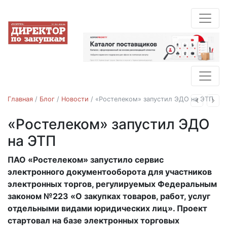
Главная
/
Блог
/
Новости
/
«Ростелеком» запустил ЭДО на ЭТП
Назад
Впе
«Ростелеком» запустил ЭДО
Новости
на ЭТП
ПАО «Ростелеком» запустило сервис
15.11.2017
электронного документооборота для участников
электронных торгов, регулируемых Федеральным
законом №223 «О закупках товаров, работ, услуг
отдельными видами юридических лиц». Проект
стартовал на базе электронных торговых