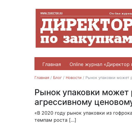
Главная
Online журнал «Директор 
Главная
/
Блог
/
Новости
/
Рынок упаковки может р
Рынок упаковки может р
Категорийные закупки
Новости
агрессивному ценовом
«В 2020 году рынок упаковки из гофрокар
18.02.2021
темпам роста […]