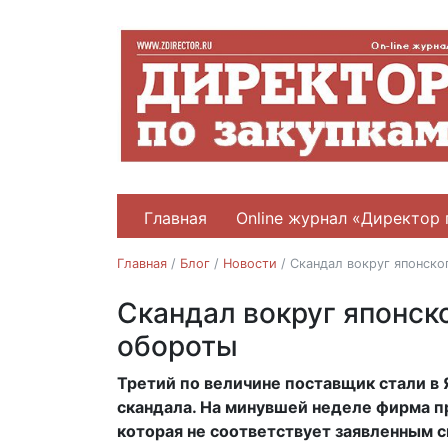
Главная
Online журнал «Директор 
Главная
/
Блог
/
Новости
/
Скандал вокруг японско
Скандал вокруг японск
Новости
обороты
Третий по величине поставщик стали в Я
17.11.2017
скандала. На минувшей неделе фирма п
которая не соответствует заявленным 