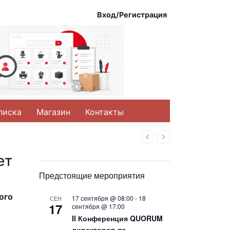
Вход/Регистрация
писка
Магазин
Контакты
Назад
Вперед
ет
Предстоящие мероприятия
ого
17 сентября @ 08:00
-
18
СЕН
17
сентября @ 17:00
II Конференция QUORUM
директоров по