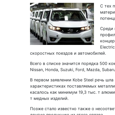
С тех 
матери
потенц
Среди 
профил
концер
Electr
скоростных поездов и автомобилей.
Всего в списке значится порядка 500 ко
Nissan, Honda, Suzuki, Ford, Mazda, Subaru
В первом заявлении Kobe Steel речь шла
характеристиках поставляемых металлич
касалось как минимум 19,3 тыс. т алюми
т медных изделий.
Позже стало известно также о несоотве
другую продукцию из этого сплава.