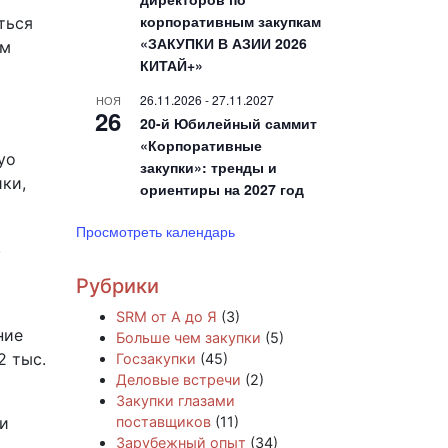
корпоративным закупкам
ться
«ЗАКУПКИ В АЗИИ 2026
ем
КИТАЙ+»
26.11.2026
-
27.11.2027
НОЯ
26
20-й Юбилейный саммит
«Корпоративные
yo
закупки»: тренды и
ики,
ориентиры на 2027 год
Просмотреть календарь
,
Рубрики
SRM от А до Я
(3)
ние
Больше чем закупки
(5)
2 тыс.
Госзакупки
(45)
Деловые встречи
(2)
Закупки глазами
 и
поставщиков
(11)
Зарубежный опыт
(34)