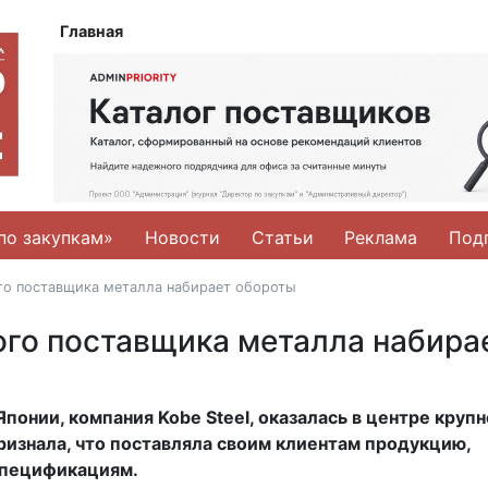
Главная
по закупкам»
Новости
Статьи
Реклама
Под
го поставщика металла набирает обороты
ого поставщика металла набира
понии, компания Kobe Steel, оказалась в центре крупн
ризнала, что поставляла своим клиентам продукцию,
спецификациям.