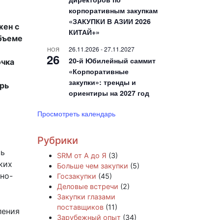
корпоративным закупкам
«ЗАКУПКИ В АЗИИ 2026
жен с
КИТАЙ+»
объеме
26.11.2026
-
27.11.2027
НОЯ
26
20-й Юбилейный саммит
очка
«Корпоративные
закупки»: тренды и
рь
ориентиры на 2027 год
Просмотреть календарь
Рубрики
сь
SRM от А до Я
(3)
ких
Больше чем закупки
(5)
но-
Госзакупки
(45)
Деловые встречи
(2)
Закупки глазами
поставщиков
(11)
ления
Зарубежный опыт
(34)