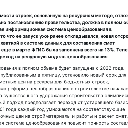
мости строек, основанную на ресурсном методе, отло
ласно постановлению правительства, должна в полном 
ая информационная система ценообразования в
то что ее запуск уже ранее откладывался, новая отср
хваткой в системе данных для составления смет
еще в марте ФГИС была заполнена всего на 13%. Тепе
реход на ресурсную модель ценообразования.
ования в полном объеме будет запущена с 2022 года.
публикованным в пятницу, установило новый срок для
метных цен на ресурсы для бюджетных строек,
ама реформа ценообразования в строительстве начала
-за существенного удорожания строительства олимпийс
й подход предполагает переход от устаревшего базис
001 года каждый год умножаются на соответствующие
очных цен на стройматериалы и работы и расчет смет,
овая система ценообразования повысит точность состав