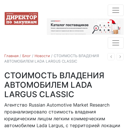
Главная
/
Блог
/
Новости
/
СТОИМОСТЬ ВЛАДЕНИЯ
Назад
Впе
АВТОМОБИЛЕМ LADA LARGUS CLASSIC
СТОИМОСТЬ ВЛАДЕНИЯ
Категорийные закупки
Категорийный менеджемент
АВТОМОБИЛЕМ LADA
Новости
LARGUS CLASSIC
Агентство Russian Automotive Market Research
07.02.2022
проанализировало стоимость владения
юридическим лицом легким коммерческим
автомобилем Lada Largus, с территорией локации