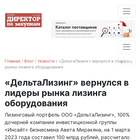
Главная
/
Блог
/
Новости
/
«ДельтаЛизинг» вернулся в лидеры
Назад
Впе
рынка лизинга оборудования
«ДельтаЛизинг» вернулся в
Новости
лидеры рынка лизинга
оборудования
Лизинговый портфель ООО «ДельтаЛизинг», 100%
07.04.2023
дочерней компании инвестиционной группы
«Инсайт» бизнесмена Авета Миракяна, на 1 марта
2023 года составил 100 млрд рублей, рассчитало