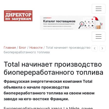
Главная
/
Блог
/
Новости
/
Total начинает производство
Назад
Впе
биопереработанного топлива
Total начинает производство
Новости
биопереработанного топлива
Французская энергетическая компания Total
05.07.2019
объявила о начале производства
биопереработанного топлива на своем новом
заводе на юго-востоке Франции.
Биоперерабатывающий завод La Mède, ранее