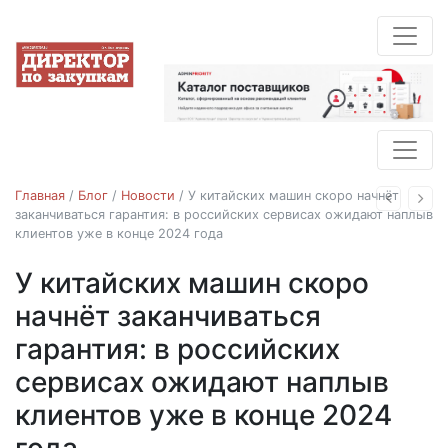
Главная
/
Блог
/
Новости
/
У китайских машин скоро начнёт
Назад
Впе
заканчиваться гарантия: в российских сервисах ожидают наплыв
клиентов уже в конце 2024 года
У китайских машин скоро
Новости
начнёт заканчиваться
гарантия: в российских
сервисах ожидают наплыв
клиентов уже в конце 2024
года