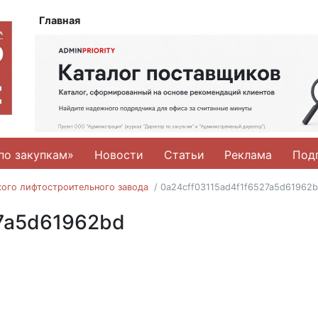
Главная
по закупкам»
Новости
Статьи
Реклама
Под
кого лифтостроительного завода
/
0a24cff03115ad4f1f6527a5d61962
27a5d61962bd