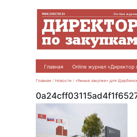
Главная
Online журнал «Директор 
Главная
/
Новости
/
«Умные закупки» для Щербинс
0a24cff03115ad4f1f65