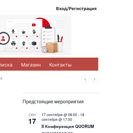
Вход/Регистрация
писка
Магазин
Контакты
bd
Назад
Вперед
Предстоящие мероприятия
17 сентября @ 08:00
-
18
СЕН
17
сентября @ 17:00
II Конференция QUORUM
директоров по