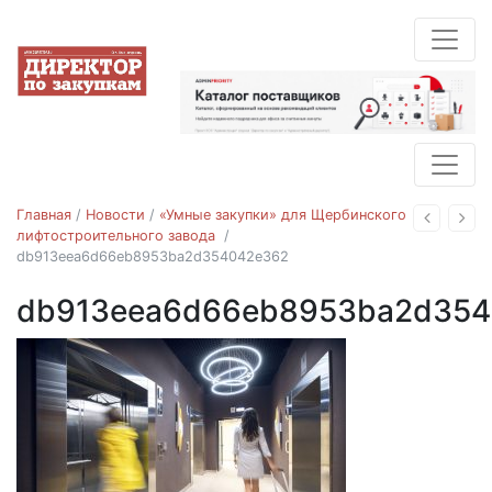
Главная
/
Новости
/
«Умные закупки» для Щербинского
Назад
Впе
лифтостроительного завода
/
db913eea6d66eb8953ba2d354042e362
db913eea6d66eb8953ba2d354