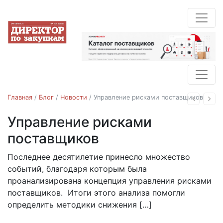
Главная
/
Блог
/
Новости
/
Управление рисками поставщиков
Назад
Впе
Управление рисками
Новости
Стратегия закупок
поставщиков
Последнее десятилетие принесло множество
16.03.2020
событий, благодаря которым была
проанализирована концепция управления рисками
поставщиков. Итоги этого анализа помогли
определить методики снижения […]