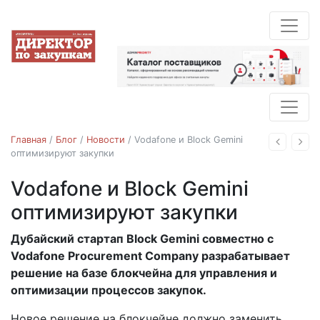
Главная
/
Блог
/
Новости
/
Vodafone и Block Gemini
Назад
Впе
оптимизируют закупки
Vodafone и Block Gemini
Новости
оптимизируют закупки
Дубайский стартап Block Gemini совместно с
02.12.2020
Vodafone Procurement Company разрабатывает
решение на базе блокчейна для управления и
оптимизации процессов закупок.
Новое решение на блокчейне должно заменить