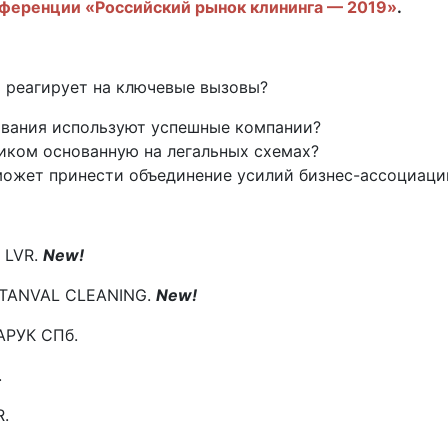
ференции «Российский рынок клининга — 2019»
.
ь реагирует на ключевые вызовы?
ивания используют успешные компании?
ликом основанную на легальных схемах?
 может принести объединение усилий бизнес-ассоциаци
 LVR.
New
!
ISTANVAL CLEANING.
New
!
АРУК СПб.
.
R.