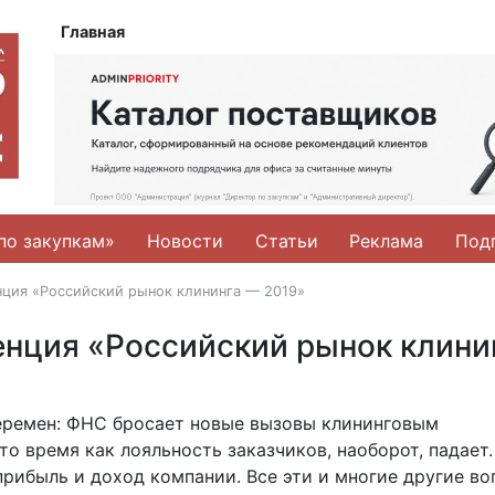
Главная
по закупкам»
Новости
Статьи
Реклама
Под
нция «Российский рынок клининга — 2019»
нция «Российский рынок клини
перемен: ФНС бросает новые вызовы клининговым
то время как лояльность заказчиков, наоборот, падает.
прибыль и доход компании. Все эти и многие другие в