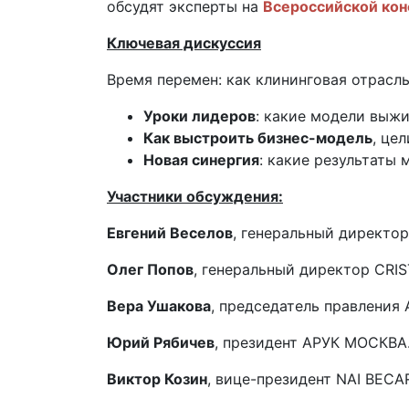
обсудят эксперты на
Всероссийской кон
Ключевая дискуссия
Время перемен: как клининговая отрасл
Уроки лидеров
: какие модели выж
Как выстроить бизнес-модель
, це
Новая синергия
: какие результаты
Участники обсуждения:
Евгений Веселов
, генеральный директор
Олег Попов
, генеральный директор CR
Вера Ушакова
, председатель правления 
Юрий Рябичев
, президент АРУК МОСКВА
Виктор Козин
, вице-президент NAI BECA