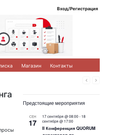
Вход/Регистрация
писка
Магазин
Контакты
Назад
Вперед
нга
Предстоящие мероприятия
17 сентября @ 08:00
-
18
СЕН
17
сентября @ 17:00
II Конференция QUORUM
опросы
директоров по