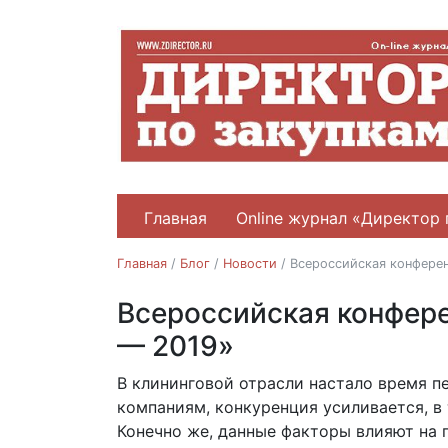
Главная
Online журнал «Директор 
Главная
/
Блог
/
Новости
/
Всероссийская конфере
Всероссийская конфере
Новости
— 2019»
В клининговой отрасли настало время 
09.11.2018
компаниям, конкуренция усиливается, в 
Конечно же, данные факторы влияют на 