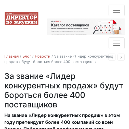
Главная
/
Блог
/
Новости
/
За звание «Лидер конкурентных
Назад
Впе
продаж» будут бороться более 400 поставщиков
За звание «Лидер
Новости
конкурентных продаж» будут
бороться более 400
поставщиков
На звание «Лидер конкурентных продаж» в этом
26.05.2019
году претендует более 400 компаний со всей
России. Победителей профессионального