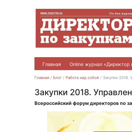
Главная
Online журнал «Директор 
Главная
/
Блог
/
Работа над собой
/
Закупки 2018. 
Закупки 2018. Управле
Работа над собой
Всероссийский форум директоров по з
27.02.2018