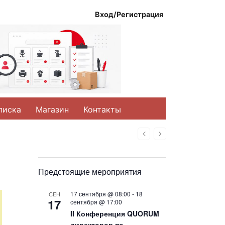
Вход/Регистрация
писка
Магазин
Контакты
Назад
Вперед
Предстоящие мероприятия
17 сентября @ 08:00
-
18
СЕН
17
сентября @ 17:00
II Конференция QUORUM
директоров по